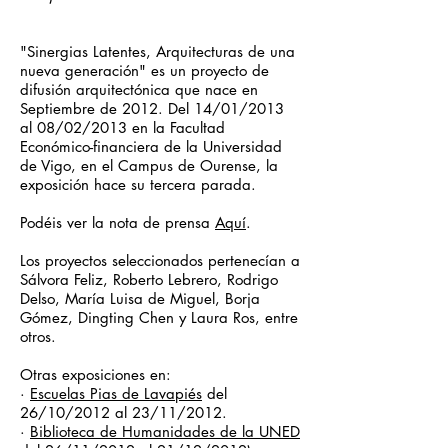
"Sinergias Latentes, Arquitecturas de una
nueva generación" es un proyecto de
difusión arquitectónica que nace en
Septiembre de 2012. Del 14/01/2013
al 08/02/2013 en la Facultad
Económico-financiera de la Universidad
de Vigo, en el Campus de Ourense, la
exposición hace su tercera parada.
Podéis ver la nota de prensa
Aquí
.
Los proyectos seleccionados pertenecían a
Sálvora Feliz, Roberto Lebrero, Rodrigo
Delso, María Luisa de Miguel, Borja
Gómez, Dingting Chen y Laura Ros, entre
otros.
Otras exposiciones en:
·
Escuelas Pias de Lavapiés
del
26/10/2012 al 23/11/2012.
·
Biblioteca de Humanidades de la UNED