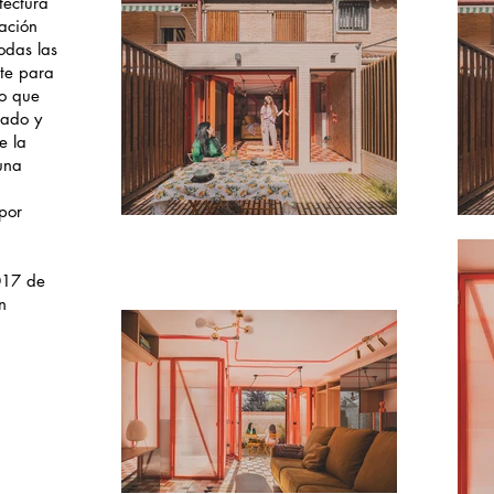
tectura
ación
odas las
te para
co que
gado y
e la
una
 por
017 de
n