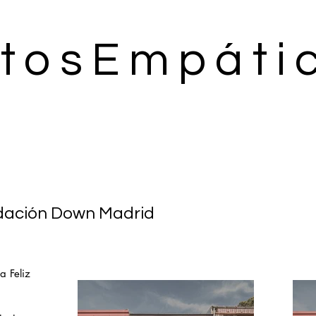
tosEmpáti
undación Down Madrid
a Feliz