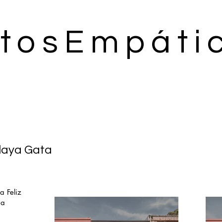
tosEmpáti
laya Gata
a Feliz
na