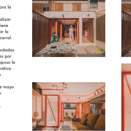
ara la
alizar
tiene
ar la
carral.
cordadas
as por
opuso la
mática
s
de mayo
a.
í
.