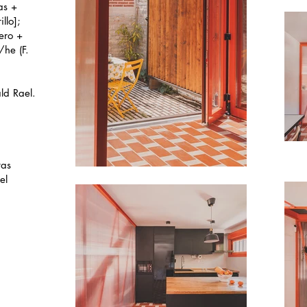
as +
llo];
ero +
/he (F.
ld Rael.
tas
el