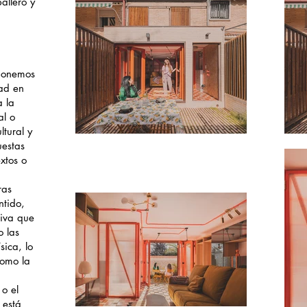
llero y
xponemos
dad en
 la
al o
tural y
uestas
xtos o
ras
ntido,
tiva que
 las
sica, lo
como la
 o el
 está