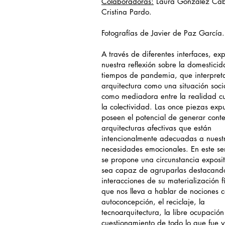
Colaboradoras:
Laura González Caba
Cristina Pardo.
Fotografías de Javier de Paz García.
A través de diferentes interfaces, e
nuestra reflexión sobre la domestici
tiempos de pandemia, que interpreta
arquitectura como una situación soci
como mediadora entre la realidad cul
la colectividad. Las once piezas exp
poseen el potencial de generar conte
arquitecturas afectivas que están
intencionalmente adecuadas a nuest
necesidades emocionales. En este se
se propone una circunstancia exposi
sea capaz de agruparlas destacando
interacciones de su materialización fí
que nos lleva a hablar de nociones 
autoconcepción, el reciclaje, la
tecnoarquitectura, la libre ocupación
cuestionamiento de todo lo que fue y