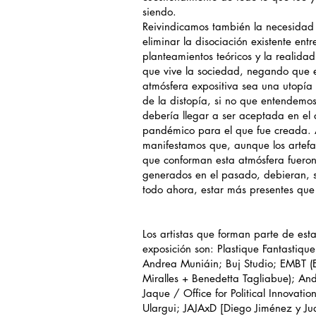
siendo.
Reivindicamos también la necesidad
eliminar la disociación existente entre
planteamientos teóricos y la realidad
que vive la sociedad, negando que 
atmósfera expositiva sea una utopía
de la distopía, si no que entendemo
debería llegar a ser aceptada en el 
pandémico para el que fue creada. 
manifestamos que, aunque los artefa
que conforman esta atmósfera fuero
generados en el pasado, debieran, 
todo ahora, estar más presentes que
Los artistas que forman parte de est
exposición son: Plastique Fantastique
Andrea Muniáin; Buj Studio; EMBT (E
Miralles + Benedetta Tagliabue); An
Jaque / Office for Political Innovatio
Ulargui; JAJAxD [Diego Jiménez y J