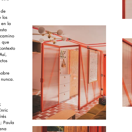
 de
 los
 en la
esta
 camino
s que
contexto
Así,
ctos
n
sobre
 nunca.
a
;
nric
drés
n; Paula
uana